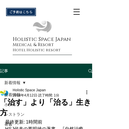
ご予約はこちら
Holistic Space Japan
Medical & Resort
Hotel Holistic res
or
t
記事
新着情報
Holistic Space Japan
新着情報
2018年4月12日
読了時間: 1分
「治す」より「治る」生き
ホテル
方
レストラン
最終更新: 1時間前
著書
HSJ代表の要明雄の著書、『自然治癒