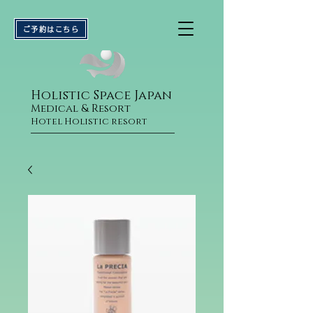
ご予約はこちら
Holistic Space Japan
Medical & Resort
Hotel Holistic res
or
t